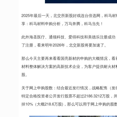
深证成指
14311.01
.68
1.02%
200.89
1
2025年最后一天，北交所新股好戏连台倍选网，科马
享：科马材料申购分析，万马奔腾，科马当先！
此外海圣医疗、通领科技、爱得科技和美德乐注册成功
了注册，看来明年2026年，北交新股将要加速了。
那么今天主要再来看看国亮新材的申购的大概情况，看
材料整体解决方案的高新技术企业，为客户提供耐火材料
股。
关于网上申购股数：结合最近发行情况，战略配售（发行
特定合格投资者公开发行股票不超过2186.3212万股，并不
掉10%（大概218.6万股)，那么可以用于网上申购的股数