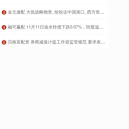
​金元速配 大批战略物资, 纷纷达中国港口, 西方世界嗅到了“不寻常”的味道
3
​融可赢配 11月11日渝水转债下跌0.07%，转股溢价率26.59%
4
​贝格富配资 券商减值计提工作迎监管规范 要求表内外金融工具全覆盖
5