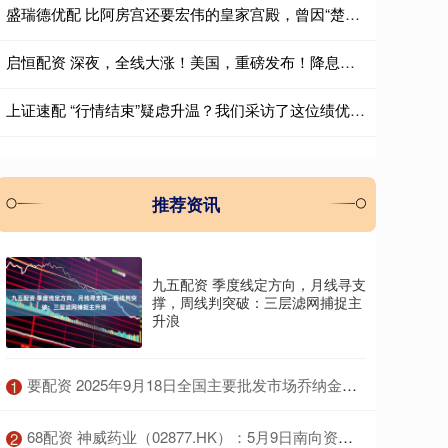
盛瑞德优配 比阿房宫还要宏伟的皇家宫殿，曾因“楚王好细腰”而闻名于世
启恒配资 深夜，全线大涨！美国，重磅发布！降息大消息
上证速配 “行情结束”疑虑升温？我们采访了这位绩优基金经理
推荐资讯
九五配资 季度线定方向，月线寻支
撑，周线判突破：三层滤网捕捉主
升浪
​要配资 2025年9月18日全国主要批发市场乔纳金苹果价格行情
1
​68配资 神威药业（02877.HK）：5月9日南向资金减持5万股
2