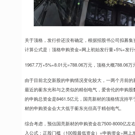
关于顶格，发行价还没有确定，根据招股书公司拟募集资金
计算公式是：顶格申购资金=网上初始发行量×5%×发行
1967.7万×5%×8.01元=788.06万元，顶格大概788.0
由于目前北交新股的申购情况变化较大，一两个月前的
最近的蘅东光和与之类似的精创电气，爱舍伦的申购股
的申购总资金是8461.5亿元，国亮新材的顶格情况持平
材的申购资金会大大低于蘅东光但高于精创电气。
综合考虑，预估国亮新材的申购资金在7500-8000亿
入公式：正股门槛（100股最低资金）=申购资金÷网上发