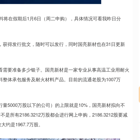
沪深300
4694.44
.42%
43.13
0.93%
材料将在假期后1月6日（周二申购），具体情况可看我昨日分
，获得发行批文，随时可以发行，同时国亮新材也在31日更新
看需要准备多少银子。国亮新材是一家专业从事高温工业用耐火
整体承包服务及耐火材料产品。目前的流通老股为1007万
量5000万股以下的公司）的上限就是10%，国亮新材拟向不
是所有2186.3212万股都会进行网上申购，2186.3212股要减
大约是1967.7万股。