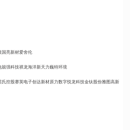
技国亮新材爱舍伦
电兢强科技祺龙海洋新天力巍特环境
泰英氏控股赛英电子创达新材原力数字悦龙科技金钛股份雅图高新