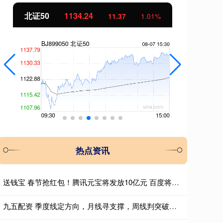
北证50
1134.24
创
11.37
1.01%
热点资讯
送钱宝 春节抢红包！腾讯元宝将发放10亿元 百度将发放5亿元
九五配资 季度线定方向，月线寻支撑，周线判突破：三层滤网捕捉主升浪