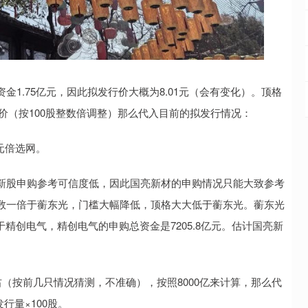
1.75亿元，因此拟发行价大概为8.01元（会有变化）。顶格
价（按100股整数倍调整）那么代入目前的拟发行情况：
6万元倍选网。
新股申购参考可信度低，因此国亮新材的申购情况只能大致参考
数一倍于蘅东光，门槛大幅降低，顶格大大低于蘅东光。蘅东光
于精创电气，精创电气的申购总资金是7205.8亿元。估计国亮新
左右（按前几只情况猜测，不准确），按照8000亿来计算，那么代
行量×100股。