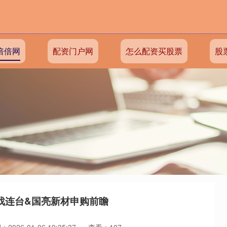
倍倍网
配资门户网
怎么配资买股票
股
戏连台&国亮新材申购前瞻