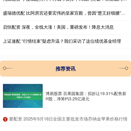
盛瑞德优配 比阿房宫还要宏伟的皇家宫殿，曾因“楚王好细腰”而闻名于世
启恒配资 深夜，全线大涨！美国，重磅发布！降息大消息
上证速配 “行情结束”疑虑升温？我们采访了这位绩优基金经理
推荐资讯
博易股票 百果园集团：拟折让19.31%配售新
H股，净筹约3.25亿港元
​要配资 2025年9月18日全国主要批发市场乔纳金苹果价格行情
1