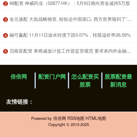
​68配资 神威药业（02877.HK）：5月9日南向资金减持5万股
2
​金元速配 大批战略物资, 纷纷达中国港口, 西方世界嗅到了“不寻常”的味道
3
​融可赢配 11月11日渝水转债下跌0.07%，转股溢价率26.59%
4
​贝格富配资 券商减值计提工作迎监管规范 要求表内外金融工具全覆盖
5
倍倍网
配资门户网
怎么配资买
股票配资最
股票
新消息
友情链接：
倍倍网
RSS地图
HTML地图
Powered by
Copyright
© 2013-2025