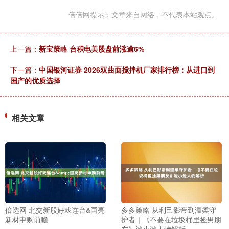
倍倍网提示：文章来自网络，不代表本站观点。
上一篇：
新宝策略 台积电美股盘前涨逾6%
下一篇：
中国银河证券 2026双曲面搅拌机厂家排行榜：从进口到
国产的优质选择
相关文章
倍选网 北交新股好戏连台&国亮
多多策略 从利己影帝到温柔守
新材申购前瞻
护者｜《不要在垃圾桶里捡男朋
友》池小池人物解析