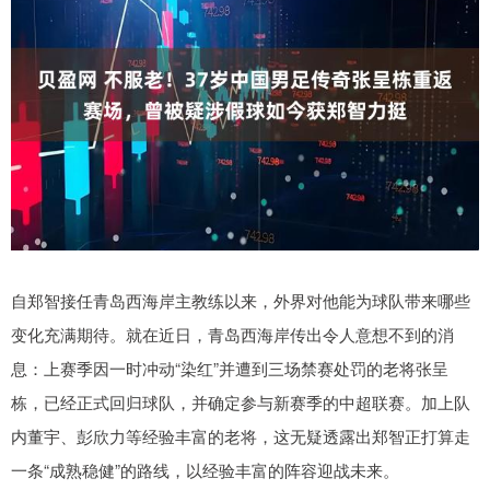
自郑智接任青岛西海岸主教练以来，外界对他能为球队带来哪些
变化充满期待。就在近日，青岛西海岸传出令人意想不到的消
息：上赛季因一时冲动“染红”并遭到三场禁赛处罚的老将张呈
栋，已经正式回归球队，并确定参与新赛季的中超联赛。加上队
内董宇、彭欣力等经验丰富的老将，这无疑透露出郑智正打算走
一条“成熟稳健”的路线，以经验丰富的阵容迎战未来。