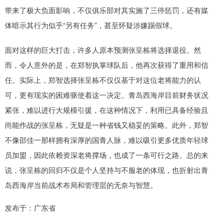
带来了极大负面影响，不仅俱乐部对其实施了三停惩罚，还有媒
体暗示其行为似乎“另有任务”，甚至怀疑涉嫌踢假球。
面对这样的巨大打击，许多人原本预测张呈栋将选择退役。然
而，令人意外的是，在郑智执掌球队后，他再次获得了重用和信
任。实际上，郑智选择张呈栋不仅仅基于对这位老将能力的认
可，更有现实的困难驱使着这一决定。青岛西海岸目前财务状况
紧张，难以进行大规模引援，在这种情况下，利用已具备经验且
尚能作战的张呈栋，无疑是一种省钱又稳妥的策略。此外，郑智
不像邵佳一那样拥有深厚的国青人脉，难以吸引更多优质年轻球
员加盟，因此依赖资深老将撑场，也成了一条可行之路。总的来
说，张呈栋的回归不仅是个人坚持与不服老的体现，也折射出青
岛西海岸当前战术布局和管理层的无奈与智慧。
发布于：广东省