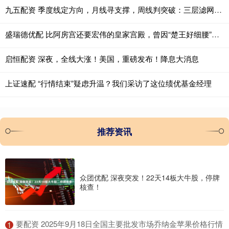
九五配资 季度线定方向，月线寻支撑，周线判突破：三层滤网捕捉主升浪
盛瑞德优配 比阿房宫还要宏伟的皇家宫殿，曾因“楚王好细腰”而闻名于世
启恒配资 深夜，全线大涨！美国，重磅发布！降息大消息
上证速配 “行情结束”疑虑升温？我们采访了这位绩优基金经理
推荐资讯
众团优配 深夜突发！22天14板大牛股，停牌
核查！
​要配资 2025年9月18日全国主要批发市场乔纳金苹果价格行情
1