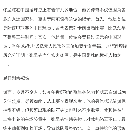
张呈栋在中国足球史上有着非凡的地位，他的传奇不仅仅因为曾
多次入选国家队，更由于两项值得骄傲的记录。首先，他是首位
登陆西甲联赛的中国球员，曾代表巴列卡诺出场比赛，比武磊早
了整整三年时间；其次，他是第一位转会费超过亿元的中国球
员，当年以超过1.5亿元人民币的天价加盟华夏幸福。这些辉煌经
历充分证明了张呈栋当年实力雄厚，是中国足球的标杆人物之
一。
展开剩余43%
然而，岁月不饶人，如今年近37岁的张呈栋体力和状态自然成为
关注焦点。尽管如此，从上赛季表现来看，他的身体状况依然保
持得不错，但频繁出现的防守失误也引来不少批评。尤其是在与
上海申花的主场较量中，张呈栋情绪失控，对裁判怒骂不止，最
终主动领到红牌下场，导致球队最终败北。这一事件给他的形象