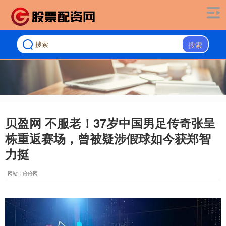
搜索
贝盈网 不服老！37岁中国男足传奇张呈
栋重返赛场，曾被疑涉假球如今获郑智
力挺
网站：倍倍网