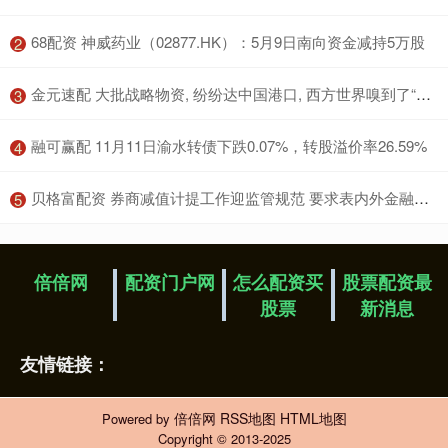
​68配资 神威药业（02877.HK）：5月9日南向资金减持5万股
2
​金元速配 大批战略物资, 纷纷达中国港口, 西方世界嗅到了“不寻常”的味道
3
​融可赢配 11月11日渝水转债下跌0.07%，转股溢价率26.59%
4
​贝格富配资 券商减值计提工作迎监管规范 要求表内外金融工具全覆盖
5
倍倍网
配资门户网
怎么配资买
股票配资最
股票
新消息
友情链接：
倍倍网
RSS地图
HTML地图
Powered by
Copyright
© 2013-2025