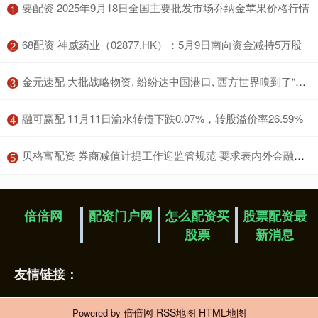
​要配资 2025年9月18日全国主要批发市场乔纳金苹果价格行情
1
​68配资 神威药业（02877.HK）：5月9日南向资金减持5万股
2
​金元速配 大批战略物资, 纷纷达中国港口, 西方世界嗅到了“不寻常”的味道
3
​融可赢配 11月11日渝水转债下跌0.07%，转股溢价率26.59%
4
​贝格富配资 券商减值计提工作迎监管规范 要求表内外金融工具全覆盖
5
倍倍网
配资门户网
怎么配资买
股票配资最
股票
新消息
友情链接：
倍倍网
RSS地图
HTML地图
Powered by