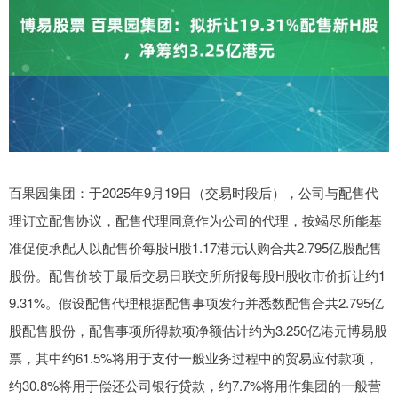
百果园集团：于2025年9月19日（交易时段后），公司与配售代
理订立配售协议，配售代理同意作为公司的代理，按竭尽所能基
准促使承配人以配售价每股H股1.17港元认购合共2.795亿股配售
股份。配售价较于最后交易日联交所所报每股H股收市价折让约1
9.31%。假设配售代理根据配售事项发行并悉数配售合共2.795亿
股配售股份，配售事项所得款项净额估计约为3.250亿港元博易股
票，其中约61.5%将用于支付一般业务过程中的贸易应付款项，
约30.8%将用于偿还公司银行贷款，约7.7%将用作集团的一般营