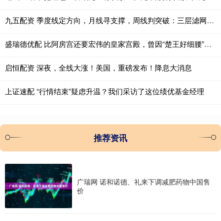
九五配资 季度线定方向，月线寻支撑，周线判突破：三层滤网捕捉主升浪
盛瑞德优配 比阿房宫还要宏伟的皇家宫殿，曾因“楚王好细腰”而闻名于世
启恒配资 深夜，全线大涨！美国，重磅发布！降息大消息
上证速配 “行情结束”疑虑升温？我们采访了这位绩优基金经理
推荐资讯
广瑞网 诺和诺德、礼来下调减肥药物中国售
价