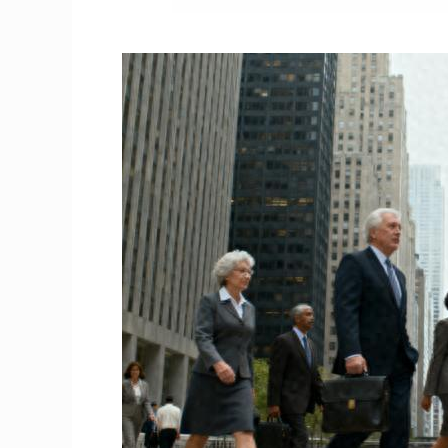
深证成指
14311.01
.68
1.02%
200.89
1