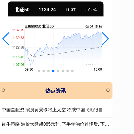
北证50
1134.24
创
11.37
1.01%
热点资讯
中国星配资 演员黄景瑜将上太空 称乘中国飞船很自豪 首批游客已预订！
红牛策略 油价大降超085元升, 下半年油价首降后, 下次调价或“2连跌”!