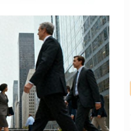
沪深300
4694.44
.42%
43.13
0.93%