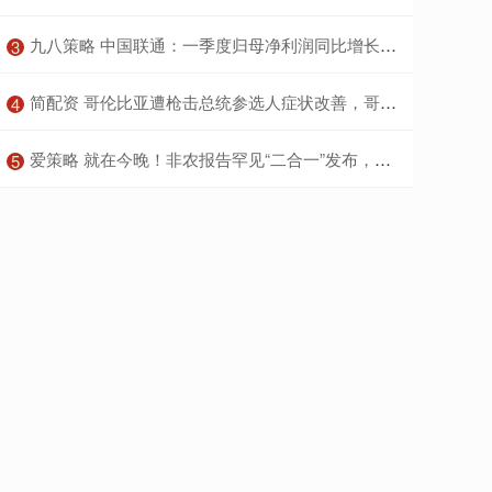
​九八策略 中国联通：一季度归母净利润同比增长6.5%
3
​简配资 哥伦比亚遭枪击总统参选人症状改善，哥总统要求美国协助调查
4
​爱策略 就在今晚！非农报告罕见“二合一”发布，失业率存飙升可能
5