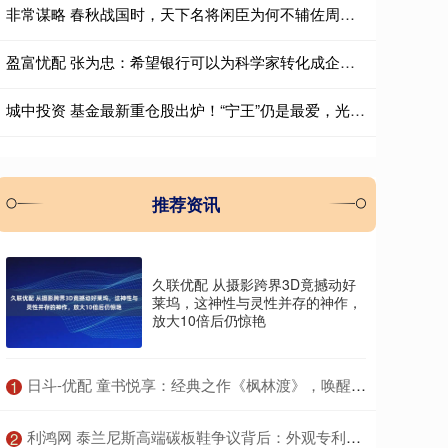
非常谋略 春秋战国时，天下名将闲臣为何不辅佐周天子？答案非常现实
盈富忧配 张为忠：希望银行可以为科学家转化成企业家提供专业团队支持
城中投资 基金最新重仓股出炉！“宁王”仍是最爱，光模块成“新宠”
推荐资讯
久联优配 从摄影跨界3D竟撼动好
莱坞，这神性与灵性并存的神作，
放大10倍后仍惊艳
​日斗-优配 童书悦享：经典之作《枫林渡》，唤醒你心底的童年记忆！
1
​利鸿网 泰兰尼斯高端碳板鞋争议背后：外观专利超八成，部分投诉指向基础工艺
2