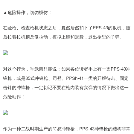
▲危险操作，切勿模仿！
在验枪、检查枪机状态之后，夏然居然扣下了PPS-43的扳机，随
后拉着拉机柄反复拉动，模拟上膛和退膛，退出枪里的子弹。
对这个行为，军武菌只能说：如果各位读者手上有一支PPS-43冲
锋枪，或是85式冲锋枪、司登、PPSh-41一类的开膛待击、固定
击针的冲锋枪，一定切记不要在枪内装有实弹的情况下做出这一
危险动作！
作为一种二战时期生产的简易冲锋枪，PPS-43冲锋枪的结构非常