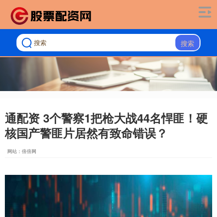
搜索
通配资 3个警察1把枪大战44名悍匪！硬
核国产警匪片居然有致命错误？
网站：倍倍网