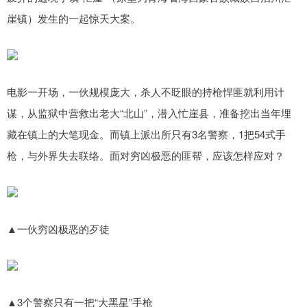
崖镇）发生的一起惊天大案。
电影一开场，一伙规模庞大，杀人不眨眼的持枪悍匪就利用计
谋，从监狱中营救出老大“北山”，潜入忙崖县，准备挖出当年埋
藏在镇上的大笔现金。而镇上派出所只有3名警察，1把54式手
枪，与外界失去联络。面对穷凶极恶的匪帮，应该怎样应对？
▲一伙穷凶极恶的歹徒
▲3个警察只有一把“大黑星”手枪