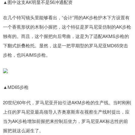
▲图中这支AK明显不是56冲通配资
在几个特写镜头里能够看出，“会计”用的AK步枪护木下方设置有
一个香蕉形状的木制小握把，这个特征是罗马尼亚仿制的AK步枪
独有的。而且，这个握把向后弯曲，这是为了适配AKMS步枪的
下翻式折叠枪托。显然，这是一把早期型的罗马尼亚MD65突击
步枪，也叫AIMS步枪。
▲MD65步枪
20世纪60年代，罗马尼亚开始引进AKM步枪的生产线。当时刚刚
上任的罗马尼亚最高领导人齐奥塞斯库在视察生产线时提出，应
当为AK步枪增加前握把来控制后坐力，罗马尼亚AK标志性的前
握把就这么诞生了。