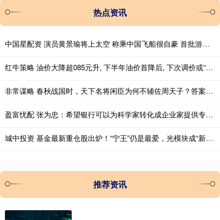
热点资讯
中国星配资 演员黄景瑜将上太空 称乘中国飞船很自豪 首批游客已预订！
红牛策略 油价大降超085元升, 下半年油价首降后, 下次调价或“2连跌”!
非常谋略 春秋战国时，天下名将闲臣为何不辅佐周天子？答案非常现实
盈富忧配 张为忠：希望银行可以为科学家转化成企业家提供专业团队支持
城中投资 基金最新重仓股出炉！“宁王”仍是最爱，光模块成“新宠”
推荐资讯