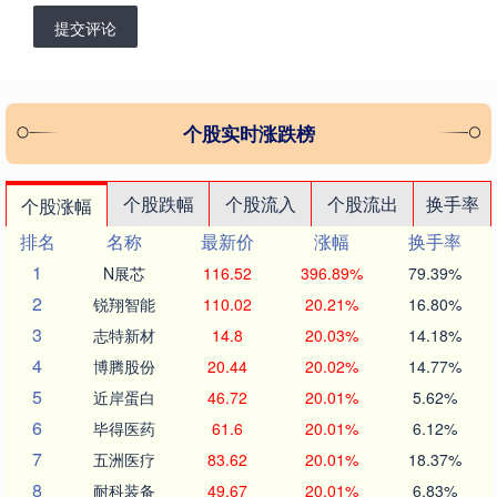
提交评论
个股实时涨跌榜
个股跌幅
个股流入
个股流出
换手率
个股涨幅
排名
名称
最新价
涨幅
换手率
1
N展芯
116.52
396.89%
79.39%
2
锐翔智能
110.02
20.21%
16.80%
3
志特新材
14.8
20.03%
14.18%
4
博腾股份
20.44
20.02%
14.77%
5
近岸蛋白
46.72
20.01%
5.62%
6
毕得医药
61.6
20.01%
6.12%
7
五洲医疗
83.62
20.01%
18.37%
8
耐科装备
49.67
20.01%
6.83%