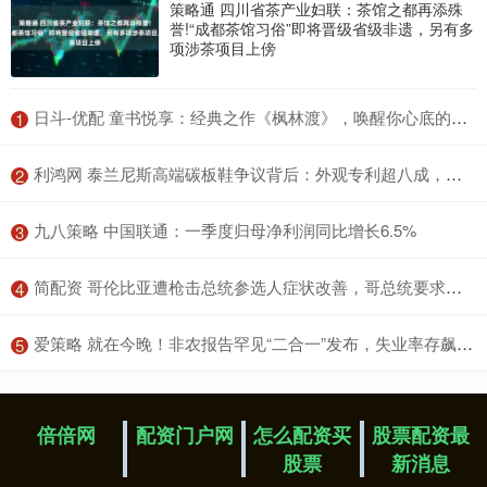
策略通 四川省茶产业妇联：茶馆之都再添殊
誉!“成都茶馆习俗”即将晋级省级非遗，另有多
项涉茶项目上傍
​日斗-优配 童书悦享：经典之作《枫林渡》，唤醒你心底的童年记忆！
1
​利鸿网 泰兰尼斯高端碳板鞋争议背后：外观专利超八成，部分投诉指向基础工艺
2
​九八策略 中国联通：一季度归母净利润同比增长6.5%
3
​简配资 哥伦比亚遭枪击总统参选人症状改善，哥总统要求美国协助调查
4
​爱策略 就在今晚！非农报告罕见“二合一”发布，失业率存飙升可能
5
倍倍网
配资门户网
怎么配资买
股票配资最
股票
新消息