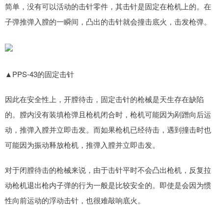
简单，没有可以活动的击针零件，其击针是固定在枪机上的。在
子弹推弹入膛的一瞬间，凸出的击针就会撞击底火，击发枪弹。
▲PPS-43的固定击针
因此在安全性上，开膛待击，固定击针的枪械是天生存在缺陷
的。膛内没有装填枪弹且枪机闭合时，枪机可能因为剐蹭向后运
动，推弹入膛并立即击发。而如果枪机已经待击，遇到撞击时也
可能因为振动释放枪机，推弹入膛并立即击发。
对于闭膛待击的枪械来说，由于击针平时不会凸出枪机，反复拉
动枪机退出枪内子弹的行为一般是比较安全的。即使是会因为惯
性向前运动的浮动击针，也很难敲响底火。