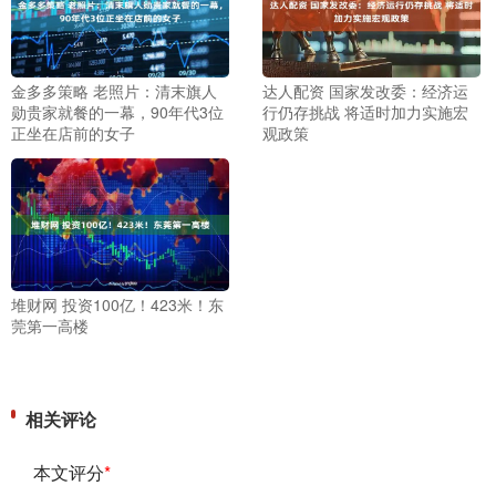
金多多策略 老照片：清末旗人
达人配资 国家发改委：经济运
勋贵家就餐的一幕，90年代3位
行仍存挑战 将适时加力实施宏
正坐在店前的女子
观政策
堆财网 投资100亿！423米！东
莞第一高楼
相关评论
本文评分
*