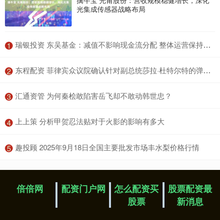
光集成传感器战略布局
​瑞银投资 东吴基金：减值不影响现金流分配 整体运营保持稳定
1
​东程配资 菲律宾众议院确认针对副总统莎拉·杜特尔特的弹劾指控合宪
2
​汇通资管 为何秦桧敢陷害岳飞却不敢动韩世忠？
3
​上上策 分析甲贺忍法贴对于火影的影响有多大
4
​趣投顾 2025年9月18日全国主要批发市场丰水梨价格行情
5
倍倍网
配资门户网
怎么配资买
股票配资最
股票
新消息