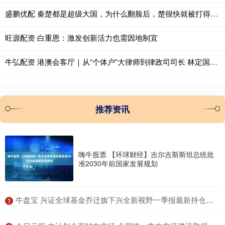
盛鹏优配 秦楚都是超级大国，为什么翻脸后，楚很快就被打得几乎亡国了？
旺源配资 白重恩：激发创新活力也需因地制宜
牛弘配资 港澳会客厅｜从“个体户”大律师到律政司司长 林定国：挑战相当大
推荐资讯
嗨牛股票 【环球财经】吉尔吉斯斯坦总统批
准2030年前国家发展规划
​牛盘宝 兴证全球基金乔迁旗下兴全新视野一季报最新持仓，重仓立讯精密
1