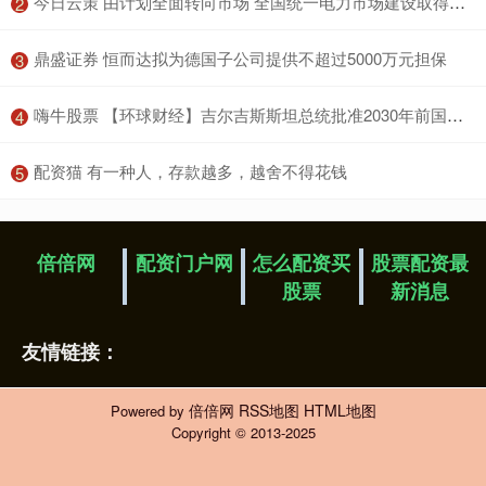
​今日云策 由计划全面转向市场 全国统一电力市场建设取得标志性成果
2
​鼎盛证券 恒而达拟为德国子公司提供不超过5000万元担保
3
​嗨牛股票 【环球财经】吉尔吉斯斯坦总统批准2030年前国家发展规划
4
​配资猫 有一种人，存款越多，越舍不得花钱
5
倍倍网
配资门户网
怎么配资买
股票配资最
股票
新消息
友情链接：
倍倍网
RSS地图
HTML地图
Powered by
Copyright
© 2013-2025