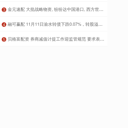
​金元速配 大批战略物资, 纷纷达中国港口, 西方世界嗅到了“不寻常”的味道
3
​融可赢配 11月11日渝水转债下跌0.07%，转股溢价率26.59%
4
​贝格富配资 券商减值计提工作迎监管规范 要求表内外金融工具全覆盖
5