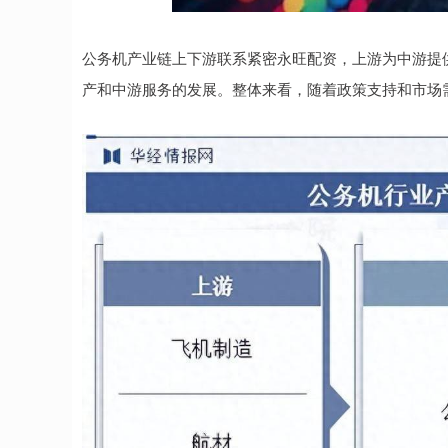
深证成指
14110.12
.92
0.57%
-34.08
-0
公务机产业链上下游联系紧密永旺配资，上游为中游提
产和中游服务的发展。整体来看，随着政策支持和市场