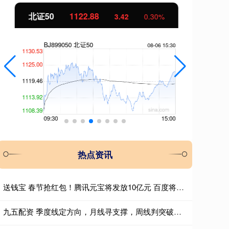
北证50
1122.88
创
3.42
0.30%
热点资讯
送钱宝 春节抢红包！腾讯元宝将发放10亿元 百度将发放5亿元
九五配资 季度线定方向，月线寻支撑，周线判突破：三层滤网捕捉主升浪