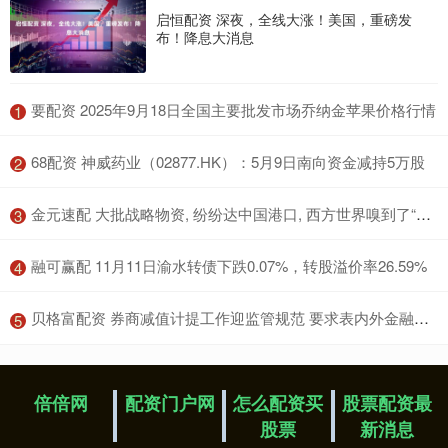
启恒配资 深夜，全线大涨！美国，重磅发
布！降息大消息
​要配资 2025年9月18日全国主要批发市场乔纳金苹果价格行情
1
​68配资 神威药业（02877.HK）：5月9日南向资金减持5万股
2
​金元速配 大批战略物资, 纷纷达中国港口, 西方世界嗅到了“不寻常”的味道
3
​融可赢配 11月11日渝水转债下跌0.07%，转股溢价率26.59%
4
​贝格富配资 券商减值计提工作迎监管规范 要求表内外金融工具全覆盖
5
倍倍网
配资门户网
怎么配资买
股票配资最
股票
新消息