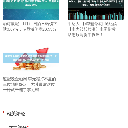
融可赢配 11月11日渝水转债下
牛达人 【精选指标】通达信
跌0.07%，转股溢价率26.59%
【主力波段拉涨】主图指标 ，
助您股海捉牛擒妖！
速配发金融网 李元霸打不赢的
三位隋唐好汉，尤其最后这位，
一枪就干翻了李元霸
相关评论
本文评分
*