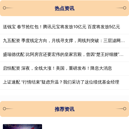
热点资讯
送钱宝 春节抢红包！腾讯元宝将发放10亿元 百度将发放5亿元
九五配资 季度线定方向，月线寻支撑，周线判突破：三层滤网捕捉主升浪
盛瑞德优配 比阿房宫还要宏伟的皇家宫殿，曾因“楚王好细腰”而闻名于世
启恒配资 深夜，全线大涨！美国，重磅发布！降息大消息
上证速配 “行情结束”疑虑升温？我们采访了这位绩优基金经理
推荐资讯