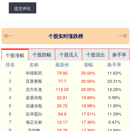
提交评论
个股实时涨跌榜
个股跌幅
个股流入
个股流出
换手率
个股涨幅
排名
名称
最新价
涨幅
换手率
1
毕得医药
73.92
20.00%
11.62%
2
百普赛斯
77.7
20.00%
23.31%
3
北方长龙
113.23
20.00%
12.25%
4
蓝盾光电
22.81
19.99%
0.58%
5
信濠光电
20.72
19.98%
11.95%
6
近岸蛋白
54.9
17.51%
11.39%
7
海正生材
12.17
17.36%
6.47%
8
晶华微
25.76
17.36%
14.66%