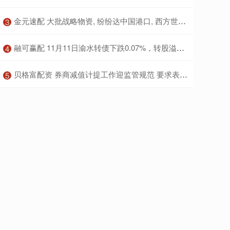
​金元速配 大批战略物资, 纷纷达中国港口, 西方世界嗅到了“不寻常”的味道
3
​融可赢配 11月11日渝水转债下跌0.07%，转股溢价率26.59%
4
​贝格富配资 券商减值计提工作迎监管规范 要求表内外金融工具全覆盖
5