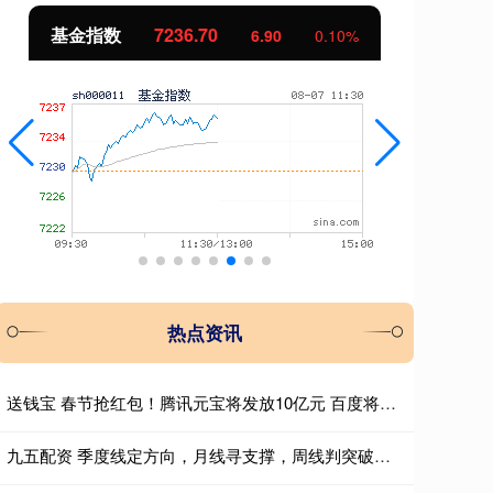
国债指数
229.64
期
0.05
0.02%
热点资讯
送钱宝 春节抢红包！腾讯元宝将发放10亿元 百度将发放5亿元
九五配资 季度线定方向，月线寻支撑，周线判突破：三层滤网捕捉主升浪