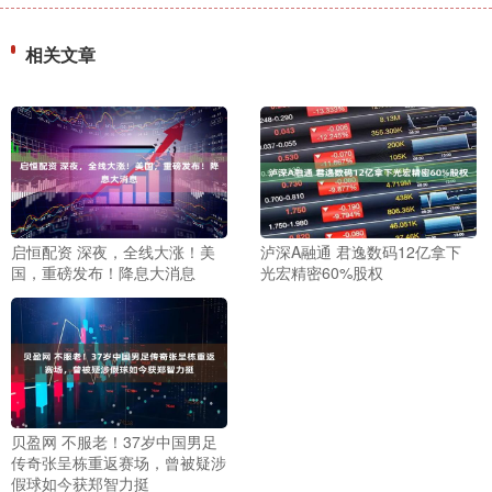
相关文章
启恒配资 深夜，全线大涨！美
泸深A融通 君逸数码12亿拿下
国，重磅发布！降息大消息
光宏精密60%股权
贝盈网 不服老！37岁中国男足
传奇张呈栋重返赛场，曾被疑涉
假球如今获郑智力挺