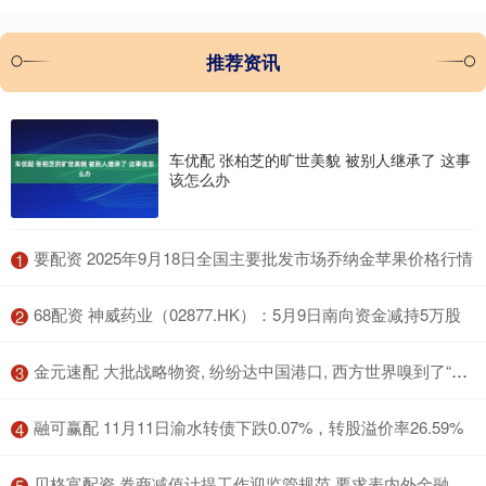
推荐资讯
车优配 张柏芝的旷世美貌 被别人继承了 这事
该怎么办
​要配资 2025年9月18日全国主要批发市场乔纳金苹果价格行情
1
​68配资 神威药业（02877.HK）：5月9日南向资金减持5万股
2
​金元速配 大批战略物资, 纷纷达中国港口, 西方世界嗅到了“不寻常”的味道
3
​融可赢配 11月11日渝水转债下跌0.07%，转股溢价率26.59%
4
​贝格富配资 券商减值计提工作迎监管规范 要求表内外金融工具全覆盖
5