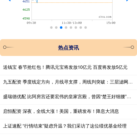
热点资讯
送钱宝 春节抢红包！腾讯元宝将发放10亿元 百度将发放5亿元
九五配资 季度线定方向，月线寻支撑，周线判突破：三层滤网捕捉主升浪
盛瑞德优配 比阿房宫还要宏伟的皇家宫殿，曾因“楚王好细腰”而闻名于世
启恒配资 深夜，全线大涨！美国，重磅发布！降息大消息
上证速配 “行情结束”疑虑升温？我们采访了这位绩优基金经理