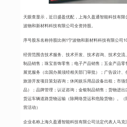
深证成指
14311.01
.68
1.02%
200.89
1
天眼查显示，近日盛盈优配，上海久盈通智能科技有限公
波物和新材料科技有限公司全资持股。
序号股东名称持股比例1宁波物和新材料科技有限公司10
经营范围含技术服务、技术开发、技术咨询、技术交流
制品销售；珠宝首饰零售；电子产品销售；五金产品零
展览服务（出国办展须经相关部门审批）；广告设计、
旅游开发项目策划咨询；休闲娱乐用品设备出租；市场
品）；品牌管理；认证咨询；金银制品销售；货物进出口
货运车辆道路货物运输（除网络货运和危险货物）。（
营活动）
企业名称上海久盈通智能科技有限公司法定代表人马克注