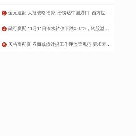
​金元速配 大批战略物资, 纷纷达中国港口, 西方世界嗅到了“不寻常”的味道
3
​融可赢配 11月11日渝水转债下跌0.07%，转股溢价率26.59%
4
​贝格富配资 券商减值计提工作迎监管规范 要求表内外金融工具全覆盖
5