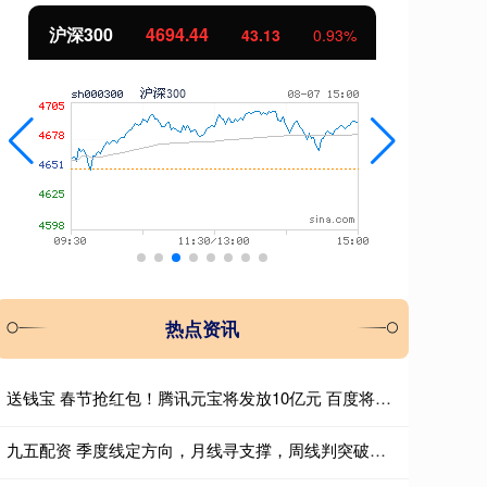
北证50
1134.24
创
11.37
1.01%
热点资讯
送钱宝 春节抢红包！腾讯元宝将发放10亿元 百度将发放5亿元
九五配资 季度线定方向，月线寻支撑，周线判突破：三层滤网捕捉主升浪