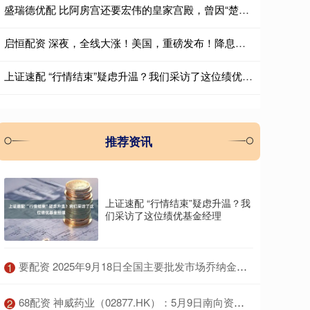
盛瑞德优配 比阿房宫还要宏伟的皇家宫殿，曾因“楚王好细腰”而闻名于世
启恒配资 深夜，全线大涨！美国，重磅发布！降息大消息
上证速配 “行情结束”疑虑升温？我们采访了这位绩优基金经理
推荐资讯
上证速配 “行情结束”疑虑升温？我
们采访了这位绩优基金经理
​要配资 2025年9月18日全国主要批发市场乔纳金苹果价格行情
1
​68配资 神威药业（02877.HK）：5月9日南向资金减持5万股
2