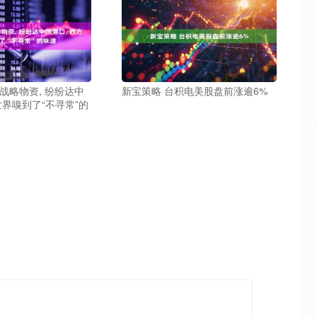
战略物资, 纷纷达中
新宝策略 台积电美股盘前涨逾6%
世界嗅到了“不寻常”的