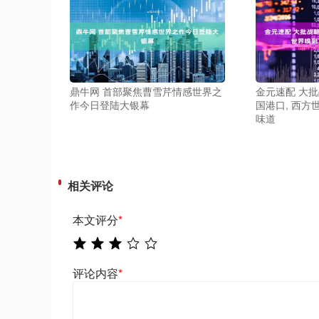
鼎牛网 首部聚焦曹雪芹情感世界之
金元速配 大批
作今日登陆大银幕
国港口, 西方
味道
相关评论
本文评分
*
评论内容
*