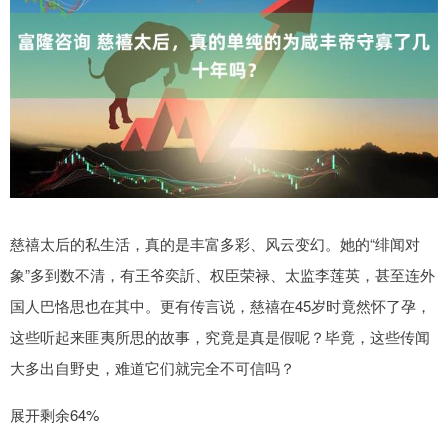
慈禧太后的私生活，真的是丰富多彩、风云变幻。她的“绯闻对
象”多到数不清，有王爷奕訢、权臣荣禄、太监李莲英，甚至连外
国人巴恪思也在其中。更有传言说，慈禧在45岁时竟然怀了孕，
这些听起来匪夷所思的故事，究竟是真是假呢？毕竟，这些传闻
大多出自野史，难道它们就完全不可信吗？
展开剩余64%