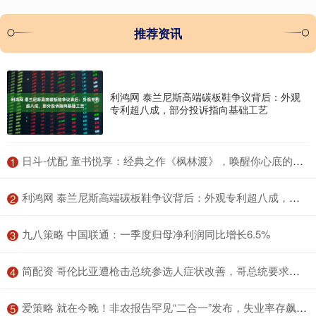
推荐资讯
利鸿网 泰兰尼斯高端碳板鞋争议背后：外观
专利超八成，部分投诉指向基础工艺
​日斗-优配 童书悦享：经典之作《枫林渡》，唤醒你心底的童年记忆！
1
​利鸿网 泰兰尼斯高端碳板鞋争议背后：外观专利超八成，部分投诉指向基础工艺
2
​九八策略 中国联通：一季度归母净利润同比增长6.5%
3
​简配资 哥伦比亚遭枪击总统参选人症状改善，哥总统要求美国协助调查
4
​爱策略 就在今晚！非农报告罕见“二合一”发布，失业率存飙升可能
5