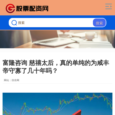
搜索
富隆咨询 慈禧太后，真的单纯的为咸丰
帝守寡了几十年吗？
网站：倍倍网