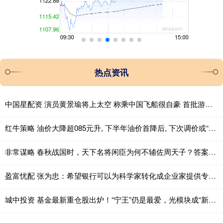
热点资讯
中国星配资 演员黄景瑜将上太空 称乘中国飞船很自豪 首批游客已预订！
红牛策略 油价大降超085元升, 下半年油价首降后, 下次调价或“2连跌”!
非常谋略 春秋战国时，天下名将闲臣为何不辅佐周天子？答案非常现实
盈富忧配 张为忠：希望银行可以为科学家转化成企业家提供专业团队支持
城中投资 基金最新重仓股出炉！“宁王”仍是最爱，光模块成“新宠”