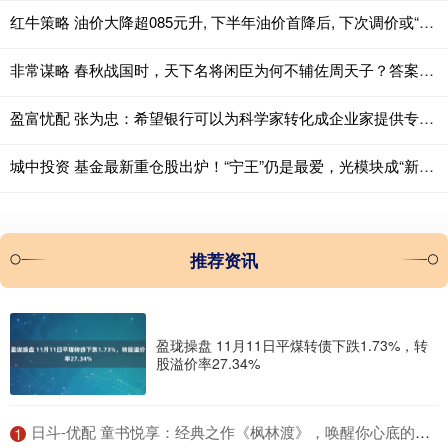
红牛策略 油价大降超085元升, 下半年油价首降后, 下次调价或“2连跌”!
非常谋略 春秋战国时，天下名将闲臣为何不辅佐周天子？答案非常现实
盈富忧配 张为忠：希望银行可以为科学家转化成企业家提供专业团队支持
城中投资 基金最新重仓股出炉！“宁王”仍是最爱，光模块成“新宠”
推荐资讯
盈珑操盘 11月11日平煤转债下跌1.73%，转
股溢价率27.34%
​日斗-优配 童书悦享：经典之作《枫林渡》，唤醒你心底的童年记忆！
1