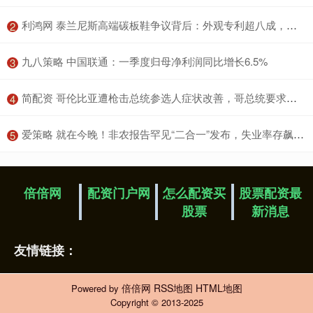
​利鸿网 泰兰尼斯高端碳板鞋争议背后：外观专利超八成，部分投诉指向基础工艺
2
​九八策略 中国联通：一季度归母净利润同比增长6.5%
3
​简配资 哥伦比亚遭枪击总统参选人症状改善，哥总统要求美国协助调查
4
​爱策略 就在今晚！非农报告罕见“二合一”发布，失业率存飙升可能
5
倍倍网
配资门户网
怎么配资买
股票配资最
股票
新消息
友情链接：
倍倍网
RSS地图
HTML地图
Powered by
Copyright
© 2013-2025