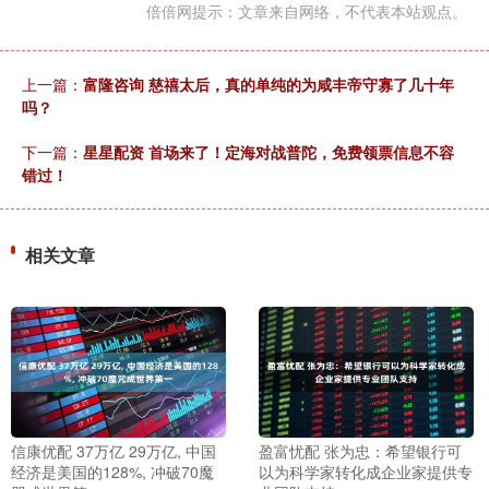
倍倍网提示：文章来自网络，不代表本站观点。
上一篇：
富隆咨询 慈禧太后，真的单纯的为咸丰帝守寡了几十年
吗？
下一篇：
星星配资 首场来了！定海对战普陀，免费领票信息不容
错过！
相关文章
信康优配 37万亿 29万亿, 中国
盈富忧配 张为忠：希望银行可
经济是美国的128%, 冲破70魔
以为科学家转化成企业家提供专