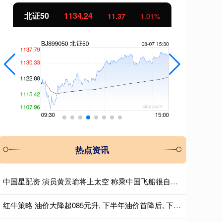
北证50
1134.24
创
11.37
1.01%
热点资讯
中国星配资 演员黄景瑜将上太空 称乘中国飞船很自豪 首批游客已预订！
红牛策略 油价大降超085元升, 下半年油价首降后, 下次调价或“2连跌”!