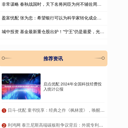
非常谋略 春秋战国时，天下名将闲臣为何不辅佐周天子？答案非常现实
盈富忧配 张为忠：希望银行可以为科学家转化成企业家提供专业团队支持
城中投资 基金最新重仓股出炉！“宁王”仍是最爱，光模块成“新宠”
推荐资讯
启点优配 2024年全国科技经费投
入统计公报
​日斗-优配 童书悦享：经典之作《枫林渡》，唤醒你心底的童年记忆！
1
​利鸿网 泰兰尼斯高端碳板鞋争议背后：外观专利超八成，部分投诉指向基础工艺
2