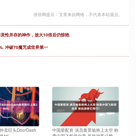
倍倍网提示：文章来自网络，不代表本站观点。
与灵性并存的神作，放大10倍后仍惊艳
8%, 冲破70魔咒成世界第一
卖巨头DoorDash
中国星配资 演员黄景瑜将上太空 称
84%
乘中国飞船很自豪 首批游客已预