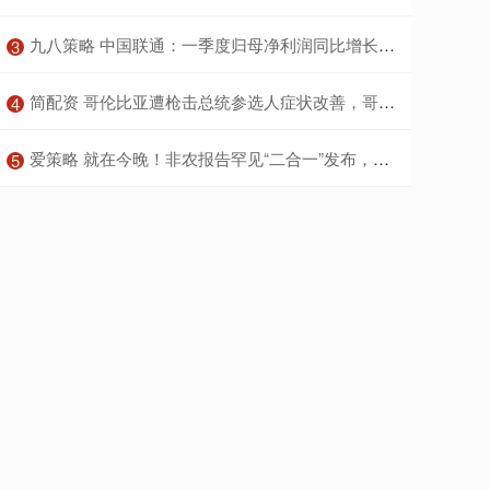
​九八策略 中国联通：一季度归母净利润同比增长6.5%
3
​简配资 哥伦比亚遭枪击总统参选人症状改善，哥总统要求美国协助调查
4
​爱策略 就在今晚！非农报告罕见“二合一”发布，失业率存飙升可能
5