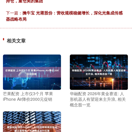
持仓，重仓美的集团
下一篇：
擒牛宝 光莆股份：营收规模稳健增长，深化光集成传感
器战略布局
相关文章
芒果配资 上市仅3个月 苹果
华融配资 2026年黄金赛道: 人
iPhone Air降价2000元促销
形机器人有望迎来主升浪, 相关
概念股一览